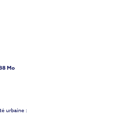
.88 Mo
é urbaine :