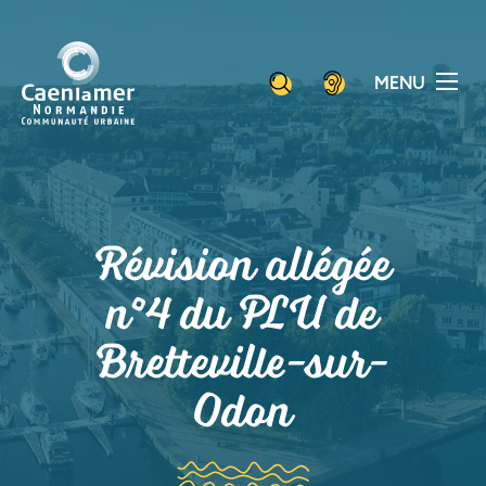
Aller
Panneau de gestion des cookies
au
contenu
MENU
principal
Révision allégée
n°4 du PLU de
Bretteville-sur-
Odon