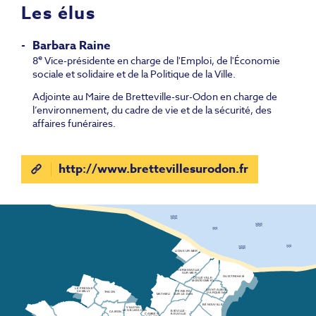
Les élus
Barbara Raine
e
8
Vice-présidente en charge de l'Emploi, de l'Économie
sociale et solidaire et de la Politique de la Ville.
Adjointe au Maire de Bretteville-sur-Odon en charge de
l’environnement, du cadre de vie et de la sécurité, des
affaires funéraires.
http://www.brettevillesurodon.fr
LION-SUR-MER
HERMANVILLE-
SUR-MER
OUISTREHAM
COLLEVILLE-
MONTGOMERY
LE FRESNE-
SAINT-AUBIN-
PÉRIERS-
CAMILLY
THAON
D’ARQUENAY
SUR-LE-DAN
MATHIEU
BÉNOUVILLE
VILLONS-
BIÉVILLE-
LES-BUISSONS
CAIRON
CAMBES-
BEUVILLE