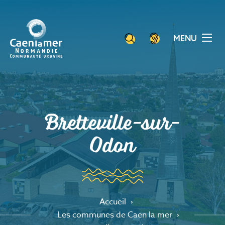
Aller
Panneau de gestion des cookies
au
contenu
MENU
principal
Bretteville-sur-
Odon
Accueil
Les communes de Caen la mer