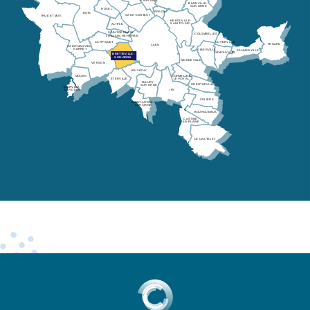
EN-PLAINE
BLAINVILLE-
SUR-ORNE
ROSEL
ÉPRON
ROTS
SAINT-CONTEST
THUE ET MUE
HÉROUVILLE-
SAINT-CLAIR
AUTHIE
SAINT-GERMAIN-
COLOMBELLES
LA-BLANCHE-HERBE
CUVERVILLE
CARPIQUET
TROARN
CAEN
SAINT-MANVIEU-
NORREY
GIBERVILLE
SANNERVILLE
DÉMOUVILLE
BRETTEVILLE-
SUR-ODON
MONDEVILLE
VERSON
LOUVIGNY
MOUEN
CORMELLES-
ÉTERVILLE
LE-ROYAL
FLEURY-
GRENTHEVILLE
SUR-ORNE
TOURVILLE-
IFS
SUR-ODON
SOLIERS
SAINT-ANDRÉ-
SUR-ORNE
BOURGUEBUS
CASTINE-
EN-PLAINE
LE CASTELET