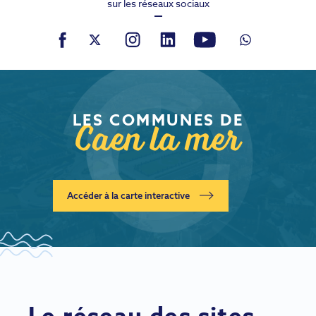
sur les réseaux sociaux
Caen la mer
LES COMMUNES DE
Accéder à la carte interactive