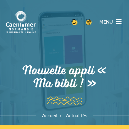
Aller
Panneau de gestion des cookies
au
contenu
MENU
principal
Nouvelle appli «
Ma bibli ! »
Accueil
Actualités