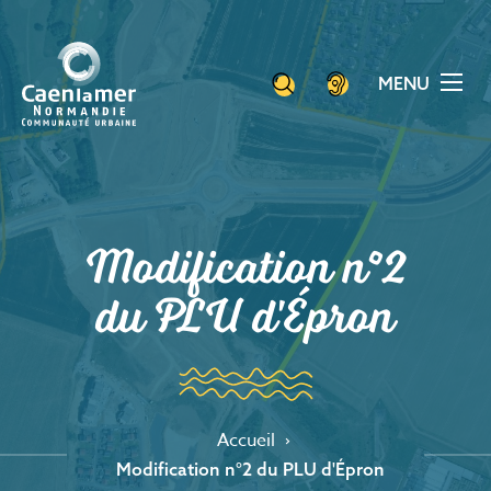
Aller
Panneau de gestion des cookies
au
contenu
MENU
principal
Modification n°2
du PLU d'Épron
Accueil
Modification n°2 du PLU d'Épron