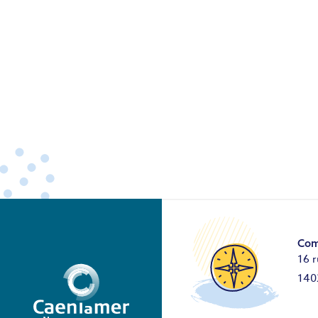
Com
16 r
140