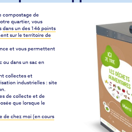
 le compostage de
tre quartier, vous
es
dans un des 146 points
nt sur le territoire de
ence et vous permettent
c ou dans un sac en
t collectes et
ation industrielles : site
on.
es de collecte et de
posée que lorsque le
he de chez moi (en cours