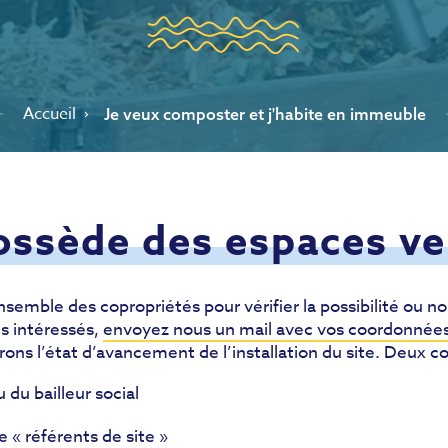
Accueil
Je veux composter et j'habite en immeuble
ossède des espaces ve
semble des copropriétés pour vérifier la possibilité ou no
es intéressés,
envoyez nous un mail avec vos coordonnée
uerons l’état d’avancement de l’installation du site. Deux co
 du bailleur social
 « référents de site »