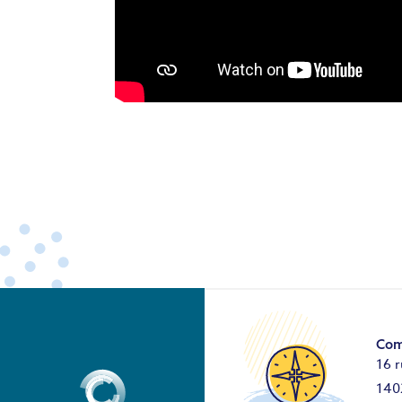
Com
16 r
140