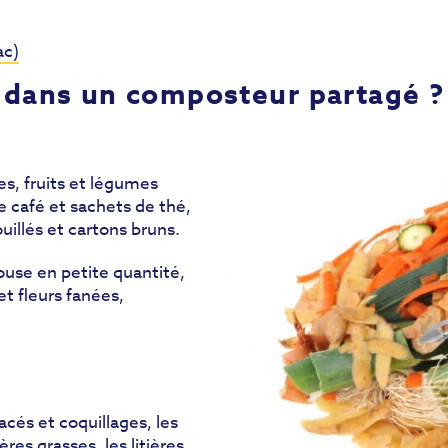
ac)
 dans un composteur partagé 
es, fruits et légumes
de café et sachets de thé,
uillés et cartons bruns.
ouse en petite quantité,
et fleurs fanées,
tacés et coquillages, les
res grasses, les litières