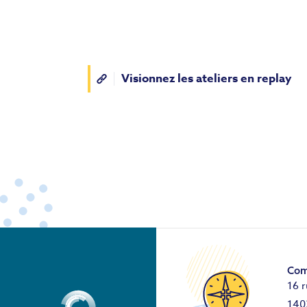
Visionnez les ateliers en replay
Com
16 r
140