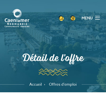
Aller
Panneau de gestion des cookies
au
contenu
MENU
principal
Détail de l'offre
Accueil
Offres d'emploi