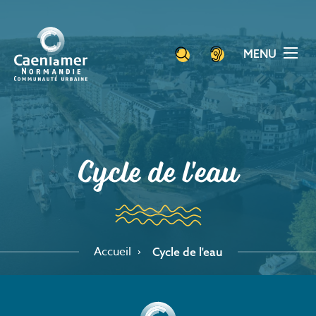
Aller
Panneau de gestion des cookies
au
contenu
MENU
principal
Cycle de l'eau
Accueil
Cycle de l'eau