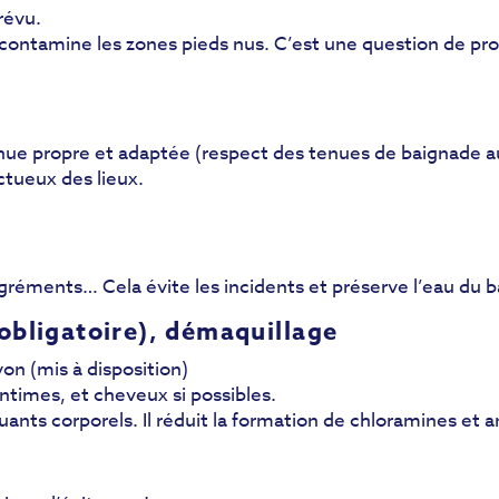
révu.
e contamine les zones pieds nus. C’est une question de pr
enue propre et adaptée (respect des tenues de baignade au
ctueux des lieux.
gréments… Cela évite les incidents et préserve l’eau du b
obligatoire), démaquillage
n (mis à disposition)
 intimes, et cheveux si possibles.
ants corporels. Il réduit la formation de chloramines et amé