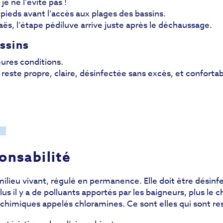
e ne l’évite pas !
s pieds avant l’accès aux plages des bassins.
s, l’étape pédiluve arrive juste après le déchaussage.
assins
eures conditions.
 reste propre, claire, désinfectée sans excès, et confortab
u
onsabilité
milieu vivant, régulé en permanence. Elle doit être désinfe
s il y a de polluants apportés par les baigneurs, plus le c
chimiques appelés chloramines. Ce sont elles qui sont re